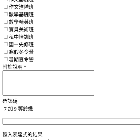
作文進階班
數學基礎班
數學精英班
寶貝美術班
私中培訓班
國ㄧ先修班
寒假冬令營
暑期夏令營
附註說明 *
確認碼
7 加 9 等於幾
輸入表達式的結果