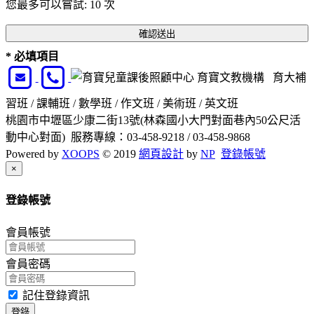
您最多可以嘗試: 10 次
* 必填項目
育寶文教機構 育大補
習班 / 課輔班 / 數學班 / 作文班 / 美術班 / 英文班
桃園市中壢區少康二街13號(林森國小大門對面巷內50公尺活
動中心對面) 服務專線：03-458-9218 / 03-458-9868
Powered by
XOOPS
© 2019
網頁設計
by
NP
登錄帳號
Close
×
登錄帳號
會員帳號
會員密碼
記住登錄資訊
登錄