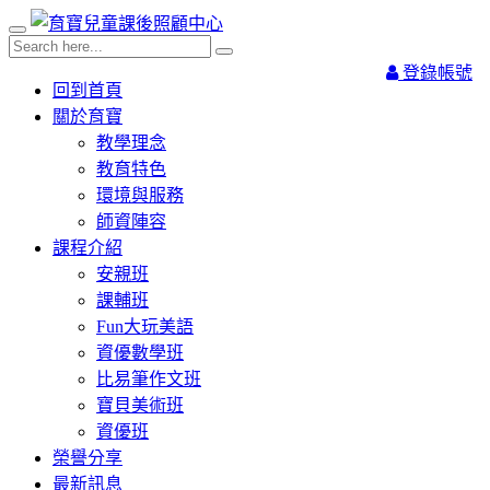
登錄帳號
回到首頁
關於育寶
教學理念
教育特色
環境與服務
師資陣容
課程介紹
安親班
課輔班
Fun大玩美語
資優數學班
比易筆作文班
寶貝美術班
資優班
榮譽分享
最新訊息