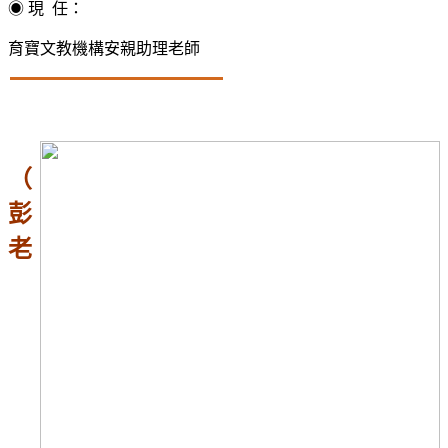
◉ 現 任：
育寶文教機構安親助理老師
（
彭
老