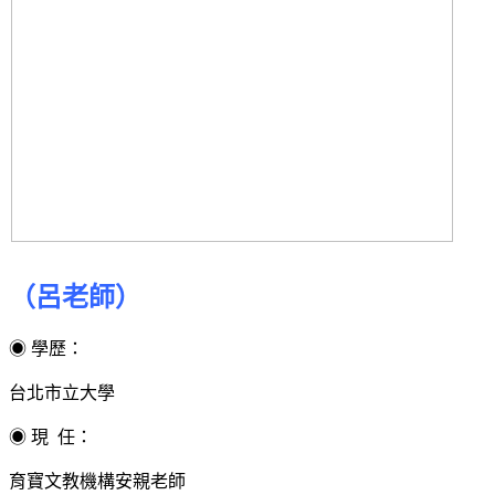
（呂老師）
◉ 學歷：
台北市立大學
◉ 現 任：
育寶文教機構安親老師