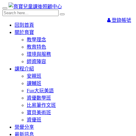
登錄帳號
回到首頁
關於育寶
教學理念
教育特色
環境與服務
師資陣容
課程介紹
安親班
課輔班
Fun大玩美語
資優數學班
比易筆作文班
寶貝美術班
資優班
榮譽分享
最新訊息