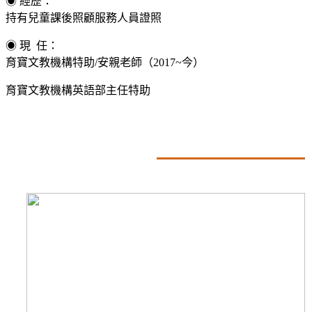
◉
經歷：
持有兒童課後照顧服務人員證照
◉
現 任：
育寶文教機構特助/安親老師（2017~今）
育寶文教機構英語部主任特助