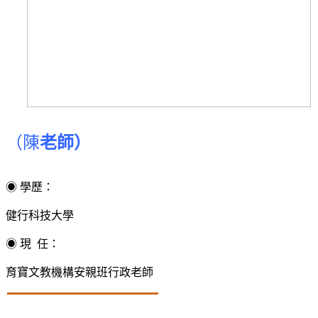
（陳
老師）
◉ 學歷：
健行科技大學
◉ 現 任：
育寶文教機構安親班行政老師