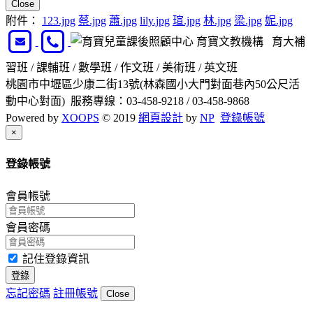
Close
附件：
123.jpg
蔡.jpg
蕭.jpg
lily.jpg
瑄.jpg
林.jpg
梁.jpg
妮.jpg
育寶文教機構 育大補
習班 / 課輔班 / 數學班 / 作文班 / 美術班 / 英文班
桃園市中壢區少康二街13號(林森國小大門對面巷內50公尺活
動中心對面) 服務專線：03-458-9218 / 03-458-9868
Powered by
XOOPS
© 2019
網頁設計
by
NP
登錄帳號
Close
×
登錄帳號
會員帳號
會員密碼
記住登錄資訊
登錄
忘記密碼
註冊帳號
Close