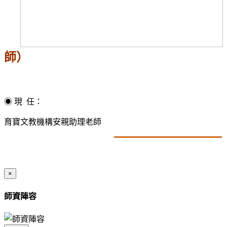
師）
◉ 現 任：
育寶文教機構安親助理老師
×
師資陣容