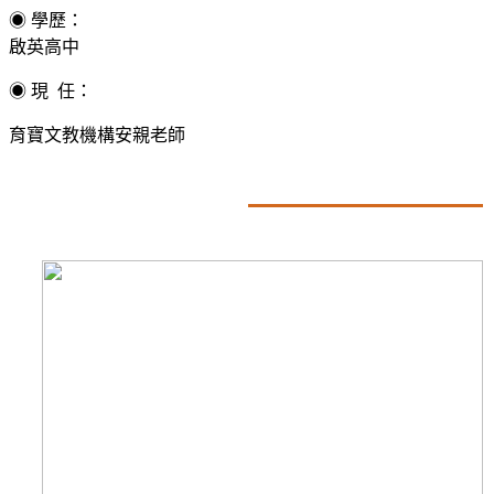
◉
學歷：
啟英高中
◉
現 任：
育寶文教機構安親老師