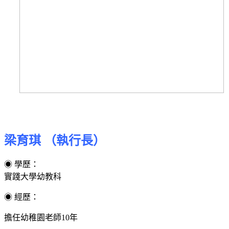
梁育琪 （執行長）
◉ 學歷：
實踐大學幼教科
◉ 經歷：
擔任幼稚園老師10年