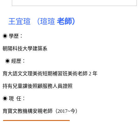
王宜瑄 （瑄瑄
老師）
◉ 學歷：
朝陽科技大學建築系
◉ 經歷：
育大語文文理美術短期補習班美術老師 2 年
持有兒童課後照顧服務人員證照
◉ 現 任：
育寶文教機構安親老師（
2017~
今）