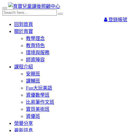
登錄帳號
回到首頁
關於育寶
教學理念
教育特色
環境與服務
師資陣容
課程介紹
安親班
課輔班
Fun大玩美語
資優數學班
比易筆作文班
寶貝美術班
資優班
榮譽分享
最新訊息