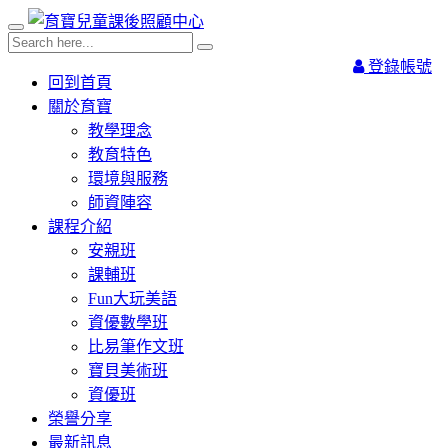
登錄帳號
回到首頁
關於育寶
教學理念
教育特色
環境與服務
師資陣容
課程介紹
安親班
課輔班
Fun大玩美語
資優數學班
比易筆作文班
寶貝美術班
資優班
榮譽分享
最新訊息