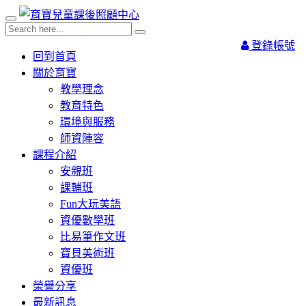
登錄帳號
回到首頁
關於育寶
教學理念
教育特色
環境與服務
師資陣容
課程介紹
安親班
課輔班
Fun大玩美語
資優數學班
比易筆作文班
寶貝美術班
資優班
榮譽分享
最新訊息