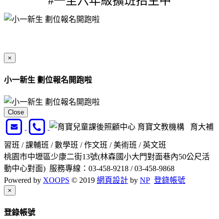
#一至六年級擴班招生中
×
小一新生 劃位報名開跑啦
Close
育寶文教機構 育大補
習班 / 課輔班 / 數學班 / 作文班 / 美術班 / 英文班
桃園市中壢區少康二街13號(林森國小大門對面巷內50公尺活
動中心對面) 服務專線：03-458-9218 / 03-458-9868
Powered by
XOOPS
© 2019
網頁設計
by
NP
登錄帳號
Close
×
登錄帳號