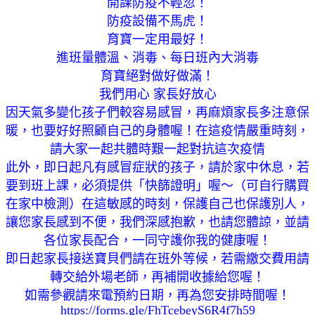
開課防疫不輕忽！
防疫設備不馬虎！
育寶一定用最好！
進班量體溫、消毒、每日班內大消毒
育寶絕對做好做滿！
我們用心 家長好放心
因天氣多變化孩子們較容易感冒，再麻煩家長多注意保
暖，也要好好照顧自己的身體喔！在這疫情嚴重時刻，
請大家一起共體時艱一起對抗這次疫情
此外，即日起凡有感冒症狀的孩子，請於家中休息，若
要到班上課，必須提供「快篩證明」喔～（可自行購買
在家中檢測）在這敏感的時刻，保護自己也保護別人，
讓您家長感到不便，我們深感抱歉，也請您體諒，並請
各位家長配合，一同守護你我的健康喔！
即日起家長接送寶貝們請在班外等候，若需繳交費用請
轉交給外場老師，再補開收據給您喔！
如需參觀請來電預約日期，再為您安排時間喔！
https://forms.gle/FhTcebeyS6R4f7h59