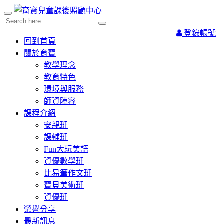
登錄帳號
回到首頁
關於育寶
教學理念
教育特色
環境與服務
師資陣容
課程介紹
安親班
課輔班
Fun大玩美語
資優數學班
比易筆作文班
寶貝美術班
資優班
榮譽分享
最新訊息