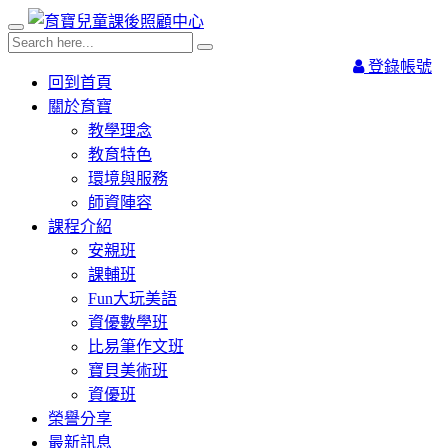
登錄帳號
回到首頁
關於育寶
教學理念
教育特色
環境與服務
師資陣容
課程介紹
安親班
課輔班
Fun大玩美語
資優數學班
比易筆作文班
寶貝美術班
資優班
榮譽分享
最新訊息