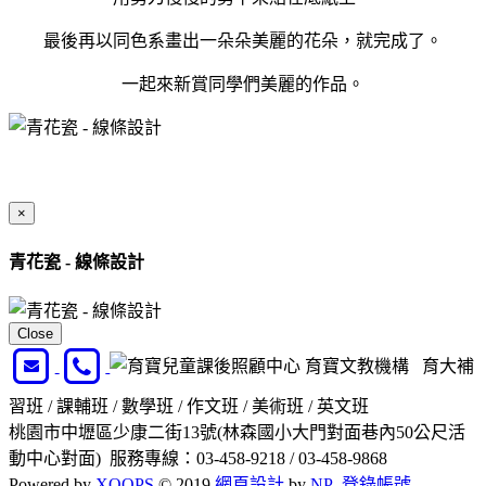
最後再以同色系畫出一朵朵美麗的花朵，就完成了。
一起來新賞同學們美麗的作品。
×
青花瓷 - 線條設計
Close
育寶文教機構 育大補
習班 / 課輔班 / 數學班 / 作文班 / 美術班 / 英文班
桃園市中壢區少康二街13號(林森國小大門對面巷內50公尺活
動中心對面) 服務專線：03-458-9218 / 03-458-9868
Powered by
XOOPS
© 2019
網頁設計
by
NP
登錄帳號