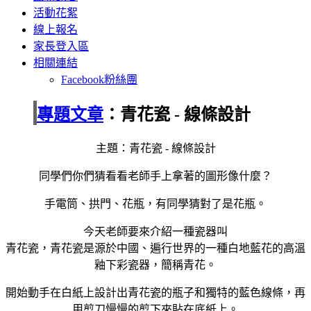
活動花絮
線上報名
家長登入區
相關連結
Facebook粉絲團
專題文章
：青花瓷 - 線條設計
主題：青花瓷 - 線條設計
同學們你們猜看看老師手上拿著的圖形像什麼？
手電筒、拱門、花瓶，有同學猜對了是花瓶。
今天老師要來介紹一種瓷器叫
青花瓷，青花瓷是源於中國、遍行世界的一種白地藍花的高溫
釉下彩瓷器，簡稱青花。
開始動手在白紙上設計出青花瓷的瓶子和獨特的藍色線條，再
用剪刀慢慢的剪下來貼在底紙上。