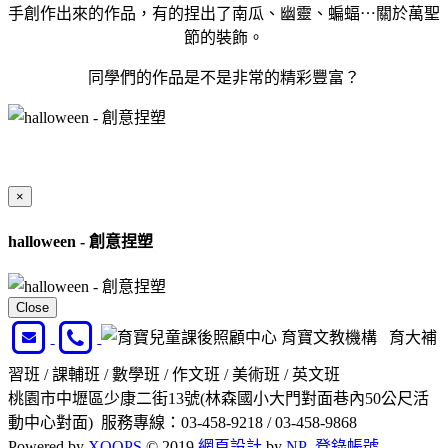
手創作出來的作品，有的捏出了南瓜、幽靈、蝙蝠⋯關於萬聖
節的裝飾。
同學們的作品是不是非常的精彩豐富？
×
halloween - 創意捏塑
Close
育寶文教機構 育大補
習班 / 課輔班 / 數學班 / 作文班 / 美術班 / 英文班
桃園市中壢區少康二街13號(林森國小大門對面巷內50公尺活
動中心對面) 服務專線：03-458-9218 / 03-458-9868
Powered by
XOOPS
© 2019
網頁設計
by
NP
登錄帳號