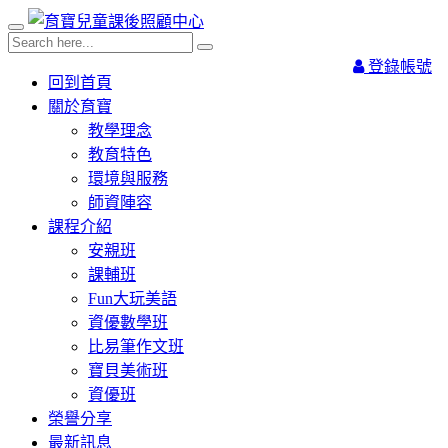
登錄帳號
回到首頁
關於育寶
教學理念
教育特色
環境與服務
師資陣容
課程介紹
安親班
課輔班
Fun大玩美語
資優數學班
比易筆作文班
寶貝美術班
資優班
榮譽分享
最新訊息