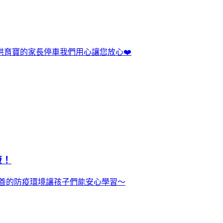
育寶的家長停車我們用心讓您放心❤️
康！
妥善的防疫環境讓孩子們能安心學習～