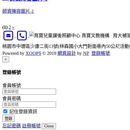
師資陣容圖片-1
(1)
2
»
育寶文教機構 育大補習班 /
桃園市中壢區少康二街13號(林森國小大門對面巷內50公尺活動中心對面) 服
Powered by
XOOPS
© 2019
網頁設計
by
NP
登錄帳號
Close
×
登錄帳號
會員帳號
會員密碼
記住登錄資訊
登錄
忘記密碼
註冊帳號
Close