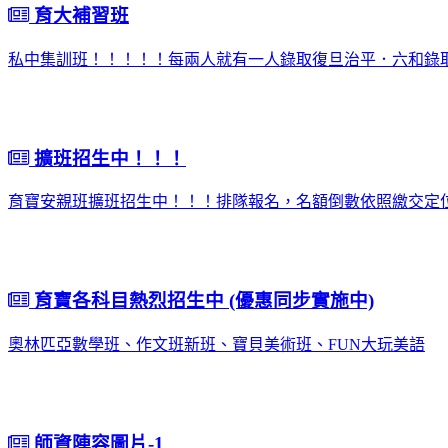
育大補習班
私中集訓班！！！！！每兩人就有一人錄取復旦治平．六和錄取
擴班招生中！！！
育寶安親班擴班招生中！！！排隊報名，名額倒數依照繳交定
育寶各科目熱烈招生中 (優惠同步實施中)
奧林匹亞數學班、作文班新班、寶貝美術班、FUN大玩美語
師資陣容圖片-1