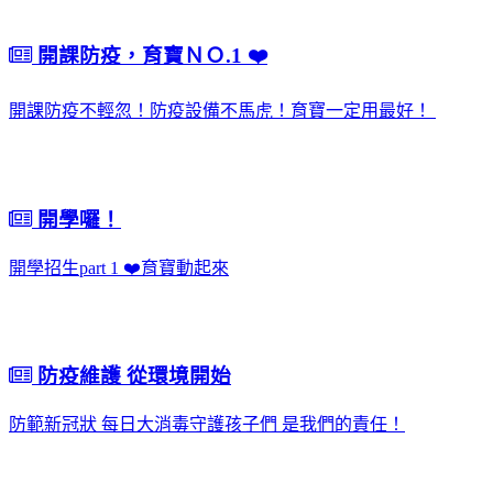
開課防疫，育寶ＮＯ.1 ❤️
開課防疫不輕忽！防疫設備不馬虎！育寶一定用最好！
開學囉！
開學招生part 1 ❤️育寶動起來
防疫維護 從環境開始
防範新冠狀 每日大消毒守護孩子們 是我們的責任！