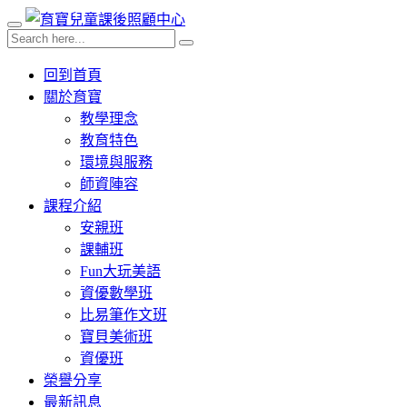
回到首頁
關於育寶
教學理念
教育特色
環境與服務
師資陣容
課程介紹
安親班
課輔班
Fun大玩美語
資優數學班
比易筆作文班
寶貝美術班
資優班
榮譽分享
最新訊息