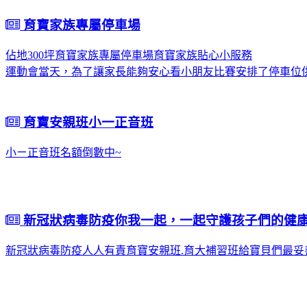
育寶家族專屬停車場
佔地300坪育寶家族專屬停車場育寶家族貼心小服務
運動會當天，為了讓家長能夠安心看小朋友比賽安排了停車位供
育寶安親班小一正音班
小ㄧ正音班名額倒數中~
新冠狀病毒防疫你我一起，一起守護孩子們的健
新冠狀病毒防疫人人有責育寶安親班.育大補習班給寶貝們最