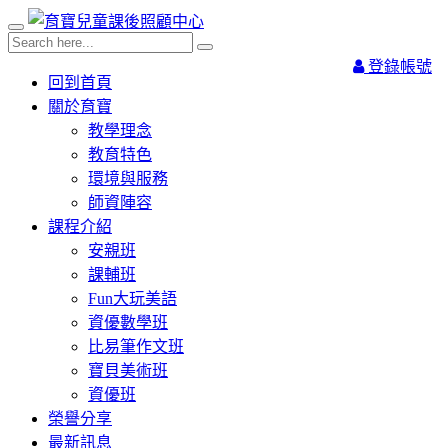
登錄帳號
回到首頁
關於育寶
教學理念
教育特色
環境與服務
師資陣容
課程介紹
安親班
課輔班
Fun大玩美語
資優數學班
比易筆作文班
寶貝美術班
資優班
榮譽分享
最新訊息