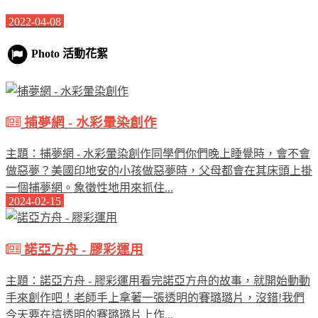
2022-04-08
Photo 活動花絮
捕夢網 - 水彩暈染創作
主題：捕夢網 - 水彩暈染創作同學們你們晚上睡覺時，會不會
做惡夢？美國印地安的小孩做惡夢時，父母都會在其床頭上掛
一個捕夢網。象徵性地用來抓住...
2024-02-15
諾亞方舟 - 膠彩運用
主題：諾亞方舟 - 膠彩運用看完諾亞方舟的故事，就開始動動
手來創作吧！老師手上拿著一張透明的賽璐璐片，沒錯!我們
今天要在這透明的賽璐璐片上作...